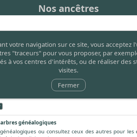
Nos ancêtres
de créer facilement votre arbre généalogique et de le pa
t votre navigation sur ce site, vous acceptez l'
atuit
, sans aucune restriction, simplement auto-financé
tres "traceurs" pour vous proposer, par exemple
s de page.
és à vos centres d'intérêts, ou de réaliser des s
nt
: C'est 1 seul arbre partagé par tous et à compléter pa
visites.
e
Fermer
tes fonctionnalités présentées ci-dessous est effectué à
 bas de chaque page :
 arbres généalogiques
généalogiques ou consultez ceux des autres pour les c