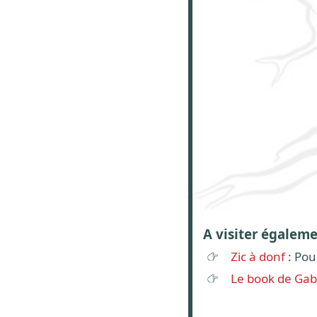
A visiter égalem
Zic à donf
: Pou
Le book de Gab