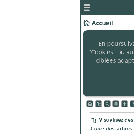
Accueil
Ce site vous permet 
En poursuivan
Il est
totalement gr
"Cookies" ou au
non intrusive en ba
ciblées adapt
Le concept innova
Zone de command
L'accès aux différen
commande située en
Visualisez des
Créez des arbres 