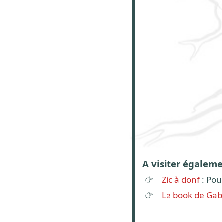
A visiter égalem
Zic à donf
: Pou
Le book de Gab