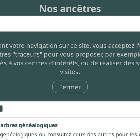
Nos ancêtres
de créer facilement votre arbre généalogique et de le pa
t votre navigation sur ce site, vous acceptez l'
atuit
, sans aucune restriction, simplement auto-financé
tres "traceurs" pour vous proposer, par exemple
s de page.
és à vos centres d'intérêts, ou de réaliser des s
nt
: C'est 1 seul arbre partagé par tous et à compléter pa
visites.
e
Fermer
tes fonctionnalités présentées ci-dessous est effectué à
 bas de chaque page :
 arbres généalogiques
généalogiques ou consultez ceux des autres pour les c