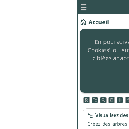
Accueil
Ce site vous permet 
En poursuivan
Il est
totalement gr
"Cookies" ou au
non intrusive en ba
ciblées adapt
Le concept innova
Zone de command
L'accès aux différen
commande située en
Visualisez des
Créez des arbres 