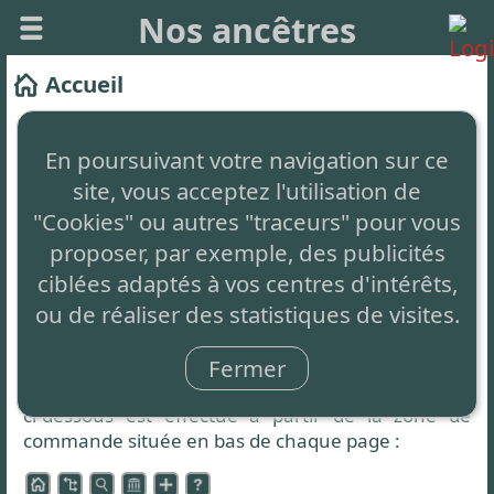
Nos ancêtres
Accueil
Ce site vous permet de créer facilement votre
arbre généalogique et de le partager.
En poursuivant votre navigation sur ce
site, vous acceptez l'utilisation de
Il est
totalement gratuit
, sans aucune restriction,
simplement auto-financé par de la publicité non
"Cookies" ou autres "traceurs" pour vous
intrusive en bas de page.
proposer, par exemple, des publicités
ciblées adaptés à vos centres d'intérêts,
Le concept innovant
: C'est 1 seul arbre partagé
ou de réaliser des statistiques de visites.
par tous et à compléter par chacun.
Zone de commande
Fermer
L'accès aux différentes fonctionnalités présentées
ci-dessous est effectué à partir de la zone de
commande située en bas de chaque page :