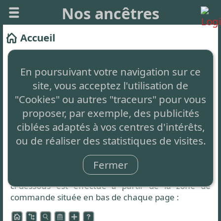
Nos ancêtres
Accueil
Ce site vous permet de créer facilement votre
arbre généalogique et de le partager.
En poursuivant votre navigation sur ce
site, vous acceptez l'utilisation de
Il est
totalement gratuit
, sans aucune restriction,
simplement auto-financé par de la publicité non
"Cookies" ou autres "traceurs" pour vous
intrusive en bas de page.
proposer, par exemple, des publicités
ciblées adaptés à vos centres d'intérêts,
Le concept innovant
: C'est 1 seul arbre partagé
ou de réaliser des statistiques de visites.
par tous et à compléter par chacun.
Zone de commande
Fermer
L'accès aux différentes fonctionnalités présentées
ci-dessous est effectué à partir de la zone de
commande située en bas de chaque page :