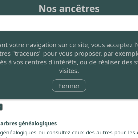
Nos ancêtres
de créer facilement votre arbre généalogique et de le pa
t votre navigation sur ce site, vous acceptez l'
atuit
, sans aucune restriction, simplement auto-financé
tres "traceurs" pour vous proposer, par exemple
s de page.
és à vos centres d'intérêts, ou de réaliser des s
nt
: C'est 1 seul arbre partagé par tous et à compléter pa
visites.
e
Fermer
tes fonctionnalités présentées ci-dessous est effectué à
 bas de chaque page :
 arbres généalogiques
généalogiques ou consultez ceux des autres pour les c