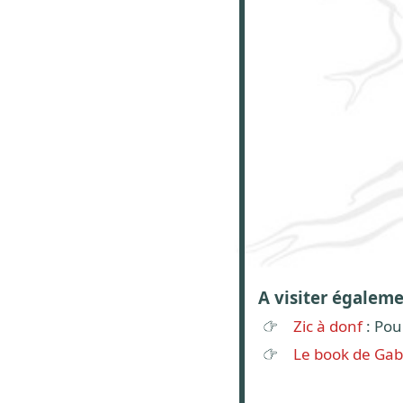
A visiter égalem
Zic à donf
: Pou
Le book de Gab