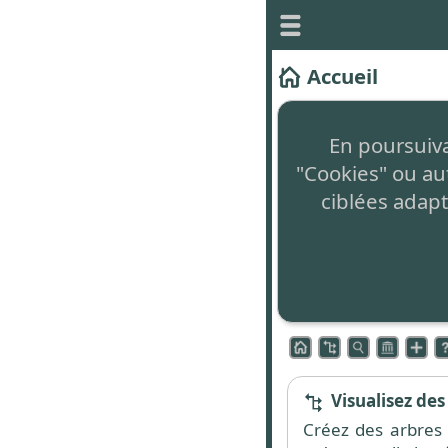
Accueil
Ce site vous permet 
En poursuivan
Il est
totalement gr
"Cookies" ou au
non intrusive en ba
ciblées adapt
Le concept innova
Zone de command
L'accès aux différen
commande située en
Visualisez des
Créez des arbres 