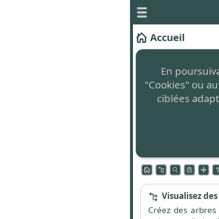
Accueil
Ce site vous permet 
En poursuivan
Il est
totalement gr
"Cookies" ou au
non intrusive en ba
ciblées adapt
Le concept innova
Zone de command
L'accès aux différen
commande située en
Visualisez des
Créez des arbres 