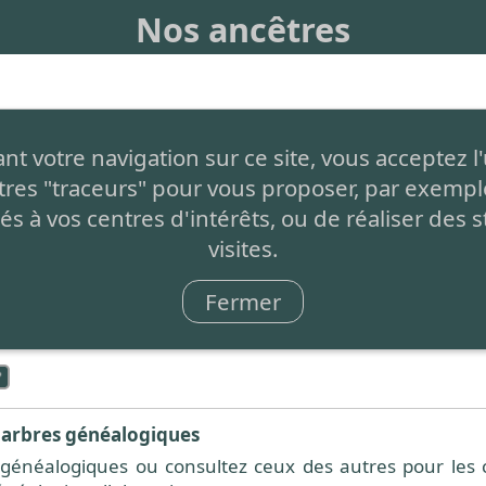
Nos ancêtres
de créer facilement votre arbre généalogique et de le pa
t votre navigation sur ce site, vous acceptez l'
atuit
, sans aucune restriction, simplement auto-financé
tres "traceurs" pour vous proposer, par exemple
s de page.
és à vos centres d'intérêts, ou de réaliser des s
nt
: C'est 1 seul arbre partagé par tous et à compléter pa
visites.
e
Fermer
tes fonctionnalités présentées ci-dessous est effectué à
 bas de chaque page :
 arbres généalogiques
généalogiques ou consultez ceux des autres pour les c