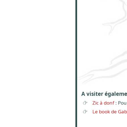
A visiter égalem
Zic à donf
: Pou
Le book de Gab