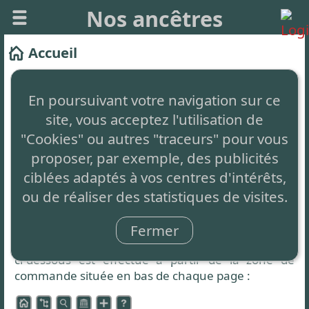
Nos ancêtres
Accueil
Ce site vous permet de créer facilement votre
arbre généalogique et de le partager.
En poursuivant votre navigation sur ce
site, vous acceptez l'utilisation de
Il est
totalement gratuit
, sans aucune restriction,
simplement auto-financé par de la publicité non
"Cookies" ou autres "traceurs" pour vous
intrusive en bas de page.
proposer, par exemple, des publicités
ciblées adaptés à vos centres d'intérêts,
Le concept innovant
: C'est 1 seul arbre partagé
ou de réaliser des statistiques de visites.
par tous et à compléter par chacun.
Zone de commande
Fermer
L'accès aux différentes fonctionnalités présentées
ci-dessous est effectué à partir de la zone de
commande située en bas de chaque page :