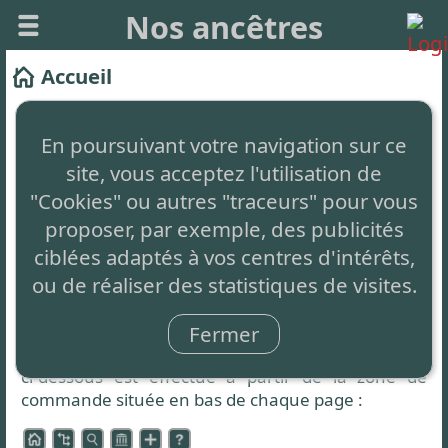
Nos ancêtres
Accueil
Ce site vous permet de créer facilement votre
arbre généalogique et de le partager.
En poursuivant votre navigation sur ce
site, vous acceptez l'utilisation de
Il est
totalement gratuit
, sans aucune restriction,
simplement auto-financé par de la publicité non
"Cookies" ou autres "traceurs" pour vous
intrusive en bas de page.
proposer, par exemple, des publicités
ciblées adaptés à vos centres d'intérêts,
Le concept innovant
: C'est 1 seul arbre partagé
ou de réaliser des statistiques de visites.
par tous et à compléter par chacun.
Zone de commande
Fermer
L'accès aux différentes fonctionnalités présentées
ci-dessous est effectué à partir de la zone de
commande située en bas de chaque page :