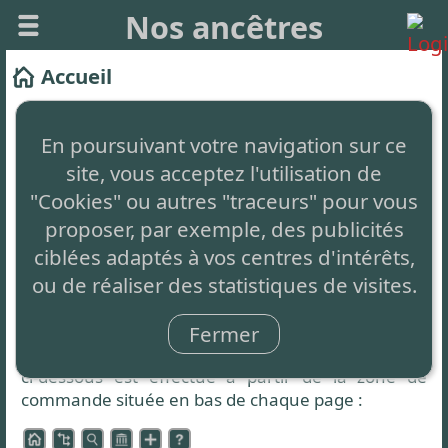
Nos ancêtres
Accueil
Ce site vous permet de créer facilement votre
arbre généalogique et de le partager.
En poursuivant votre navigation sur ce
site, vous acceptez l'utilisation de
Il est
totalement gratuit
, sans aucune restriction,
simplement auto-financé par de la publicité non
"Cookies" ou autres "traceurs" pour vous
intrusive en bas de page.
proposer, par exemple, des publicités
ciblées adaptés à vos centres d'intérêts,
Le concept innovant
: C'est 1 seul arbre partagé
ou de réaliser des statistiques de visites.
par tous et à compléter par chacun.
Zone de commande
Fermer
L'accès aux différentes fonctionnalités présentées
ci-dessous est effectué à partir de la zone de
commande située en bas de chaque page :