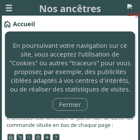
Nos ancêtres
Accueil
Ce site vous permet de créer facilement votre
arbre généalogique et de le partager.
En poursuivant votre navigation sur ce
site, vous acceptez l'utilisation de
Il est
totalement gratuit
, sans aucune restriction,
simplement auto-financé par de la publicité non
"Cookies" ou autres "traceurs" pour vous
intrusive en bas de page.
proposer, par exemple, des publicités
ciblées adaptés à vos centres d'intérêts,
Le concept innovant
: C'est 1 seul arbre partagé
ou de réaliser des statistiques de visites.
par tous et à compléter par chacun.
Zone de commande
Fermer
L'accès aux différentes fonctionnalités présentées
ci-dessous est effectué à partir de la zone de
commande située en bas de chaque page :