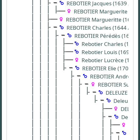
REBOTIER Jacques (1639 / 1705
REBOTIER Marguerite (1703 
REBOTIER Margueritte (1642 / 
REBOTIER Charles (1644 / 1701
REBOTIER Pérédès (1672 / ?
Rebotier Charles (1692 
Rebotier Louis (1694 / 
Rebotier Lucrèce (1699 
REBOTIER Elie (1709 / 1
REBOTIER Andre (173
REBOTIER Suzanne
DELEUZE Franç
Deleuze Lo
DELEUZE 
Deleuze
Dele
Dele