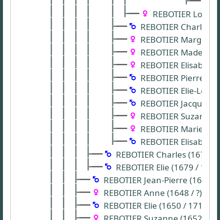
C
REBOTIER Louise A
REBOTIER Charles (17
REBOTIER Marguerite
REBOTIER Madelaine 
REBOTIER Elisabeth-M
REBOTIER Pierre (17
REBOTIER Elie-Louis 
REBOTIER Jacques (1
REBOTIER Suzanne (
REBOTIER Marie-Anne
REBOTIER Elisabeth (
REBOTIER Charles (1674 / 1
REBOTIER Elie (1679 / 1765
REBOTIER Jean-Pierre (1646 / ?
REBOTIER Anne (1648 / ?) - St
REBOTIER Elie (1650 / 1711) - 
REBOTIER Suzanne (1652 / ?) -