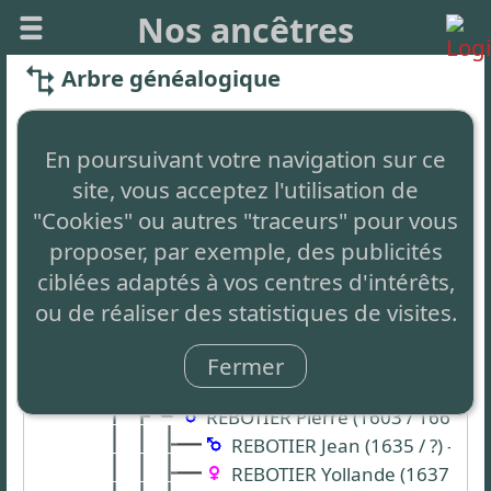
Nos ancêtres
Arbre généalogique
Tous ses descendants
En poursuivant votre navigation sur ce
Cette arbre généalogique est présenté comme "Arbre de
site, vous acceptez l'utilisation de
référence" en attendant que vous créez vos propres arbres
"Cookies" ou autres "traceurs" pour vous
ou favoris d'arbre généalogique
proposer, par exemple, des publicités
REBOTIER Léonard (1440 / ?) - St Jean du gard
ciblées adaptés à vos centres d'intérêts,
REBOTIER Léonard (1475 / 1524) - St Jean 
ou de réaliser des statistiques de visites.
REBOTIER Guillaume (1532 / ?) - St Jea
REBOTIER Pierre (1564 / 1629) - St 
Fermer
REBOTIER Jean (1601 / ?) - St Jea
REBOTIER Pierre (1603 / 1666) - 
REBOTIER Jean (1635 / ?) - St 
REBOTIER Yollande (1637 / 170