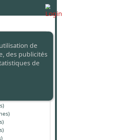
utilisation de
, des publicités
tatistiques de
es)
s)
nes)
s)
s)
)