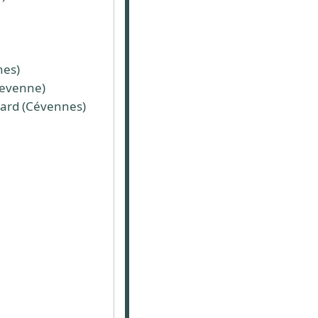
nes)
cevenne)
gard (Cévennes)