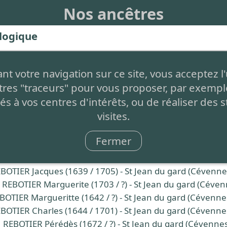
Nos ancêtres
logique
escendants
t votre navigation sur ce site, vous acceptez l'
tres "traceurs" pour vous proposer, par exemple
llaume (1532 / ?) - St Jean du gard (Cévennes)
és à vos centres d'intérêts, ou de réaliser des s
Pierre (1564 / 1629) - St Jean du gard (Cévennes)
visites.
ER Jean (1601 / ?) - St Jean du gard (Cévennes)
IER Pierre (1603 / 1666) - St Jean du gard (Cévennes)
Fermer
OTIER Jean (1635 / ?) - St Jean du gard (Cévennes)
OTIER Yollande (1637 / 1705) - St Jean du gard (Cévenn
BOTIER Jacques (1639 / 1705) - St Jean du gard (Cévenne
REBOTIER Marguerite (1703 / ?) - St Jean du gard (Céven
OTIER Margueritte (1642 / ?) - St Jean du gard (Cévenne
BOTIER Charles (1644 / 1701) - St Jean du gard (Cévenne
REBOTIER Pérédès (1672 / ?) - St Jean du gard (Cévennes