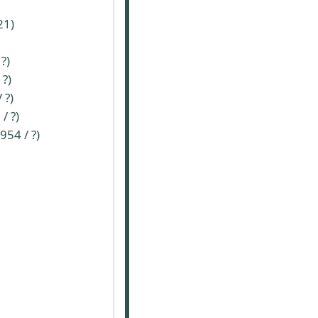
21)
?)
?)
 ?)
/ ?)
54 / ?)