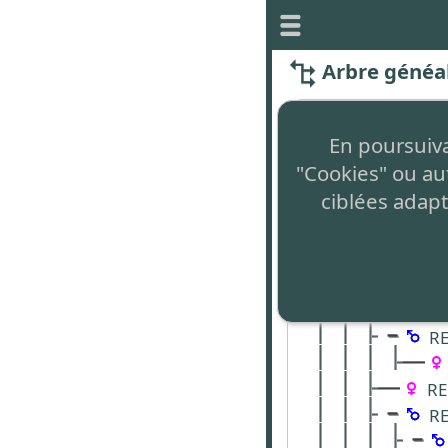
Arbre généa
Tous ses d
En poursuivan
"Cookies" ou au
REBOTIER Gui
ciblées adapt
REBOTIER 
REBOTI
REBOT
REB
REB
RE
REB
RE